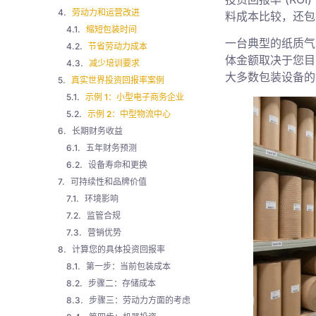
劳动力和运营改进
料成本比较，还包
缩短包装时间
一台典型的纸质气泡包
节省劳动力成本
体金额取决于您目
减少培训要求
大多数包装设备
真实世界投资回报率案例
示例 1：小型电子商务企业
示例 2：中型物流中心
长期财务收益
五年财务预测
设备寿命和更换
可持续性和品牌价值
环境影响
监管合规
营销优势
计算您的具体投资回报率
第一步：当前包装成本
步骤二：存储成本
步骤三：劳动力方面的考虑