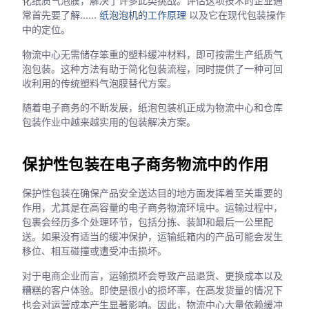
化纸质气泡膜，解决了许多此类挑战。评估这项技术的企业通
常首先要了解……
纸泡泡机的工作原理
以及它在现代包装操作
中的定位。
物流中心无需储存笨重的塑料缓冲材料，即可按需生产纸质气
泡包装。这种方法有助于简化包装流程，同时提供了一种可回
收利用的传统塑料气泡膜替代方案。
随着电子商务的不断发展，纸泡包装机正成为物流中心和仓库
包装作业中越来越实用的包装解决方案。
保护性包装在电子商务物流中的作用
保护性包装在确保产品安全送达目的地方面发挥着至关重要的
作用，尤其是在高容量的电子商务物流环境中。运输过程中，
包裹会经历多个处理环节，包括分拣、装卸和最后一公里配
送。如果没有适当的缓冲保护，运输纸箱内的产品可能会发生
移位、相互碰撞或遭受冲击损坏。
对于电商企业而言，运输损坏会导致产品退货、更换成本以及
糟糕的客户体验。即使是很小的损坏率，在高发货量的情况下
也会对运营成本产生显著影响。因此，物流中心大量依赖缓冲