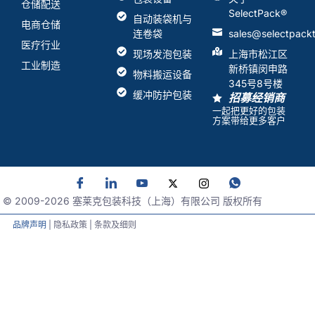
仓储配送
SelectPack
®
自动装袋机与
电商仓储
连卷袋
sales@selectpack
医疗行业
现场发泡包装
上海市松江区
工业制造
新桥镇闵申路
物料搬运设备
345号8号楼
缓冲防护包装
招募经销商
一起把更好的包装
方案带给更多客户
© 2009-
2026
塞莱克包装科技（上海）有限公司 版权所有
品牌声明
| 隐私政策 | 条款及细则