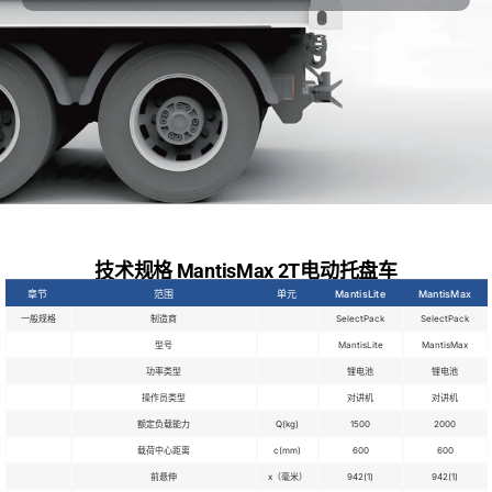
技术规格 MantisMax 2T电动托盘车
章节
范围
单元
MantisLite
MantisMax
一般规格
制造商
SelectPack
SelectPack
型号
MantisLite
MantisMax
功率类型
锂电池
锂电池
操作员类型
对讲机
对讲机
额定负载能力
Q(kg)
1500
2000
载荷中心距离
c(mm)
600
600
前悬伸
x（毫米）
942(1)
942(1)