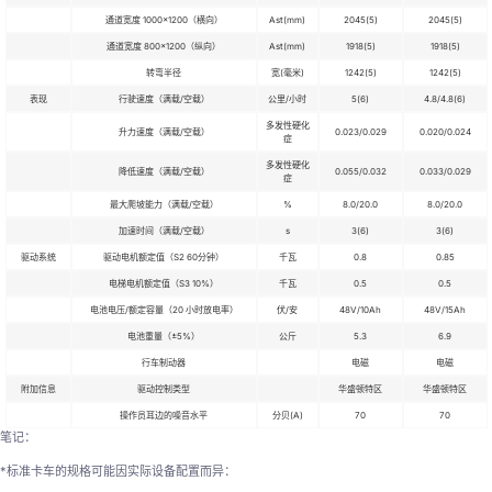
通道宽度 1000×1200（横向）
Ast(mm)
2045(5)
2045(5)
通道宽度 800×1200（纵向）
Ast(mm)
1918(5)
1918(5)
转弯半径
宽(毫米)
1242(5)
1242(5)
表现
行驶速度（满载/空载）
公里/小时
5(6)
4.8/4.8(6)
多发性硬化
升力速度（满载/空载）
0.023/0.029
0.020/0.024
症
多发性硬化
降低速度（满载/空载）
0.055/0.032
0.033/0.029
症
最大爬坡能力（满载/空载）
%
8.0/20.0
8.0/20.0
加速时间（满载/空载）
s
3(6)
3(6)
驱动系统
驱动电机额定值（S2 60分钟）
千瓦
0.8
0.85
电梯电机额定值（S3 10%）
千瓦
0.5
0.5
电池电压/额定容量（20 小时放电率）
伏/安
48V/10Ah
48V/15Ah
电池重量（±5%）
公斤
5.3
6.9
行车制动器
电磁
电磁
附加信息
驱动控制类型
华盛顿特区
华盛顿特区
操作员耳边的噪音水平
分贝(A)
70
70
笔记：
*标准卡车的规格可能因实际设备配置而异：