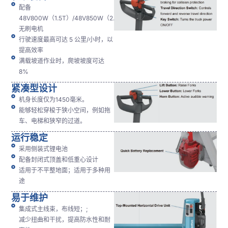
配备
48V800W（1.5T）/48V850W（2.0T）
无刷电机
行驶速度最高可达 5 公里/小时，以
提高效率
满载坡道作业时，爬坡坡度可达
8%
紧凑型设计
机身长度仅为1450毫米。
能够轻松穿梭于狭小空间，例如拖
车、电梯和狭窄的过道。
运行稳定
采用侧装式锂电池
配备封闭式顶盖和低重心设计
适用于不平整地面；适用于多种用
途
易于维护
集成式主线束，布线短；;
减少扭曲和干扰，提高防水性和耐