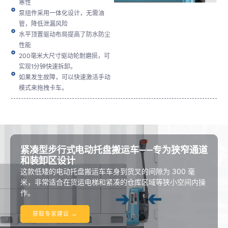
寒性
泵组件采用一体化设计，无需油
管，降低泄漏风险
水平顶置驱动布局提高了防水防尘
性能
200毫米大尺寸驱动轮耐磨损，可
实现1分钟快速拆卸。
如果发生故障，可以快速激活手动
模式来拖拽卡车。
紧凑型步行式电动托盘搬运车——专为狭窄通道
和装卸区设计
这款低矮的电动托盘搬运车车身到货叉的间隙为 300 毫
米，非常适合在货运电梯和紧凑的仓库区域等狭小空间内操
作。
获取专家建议 →