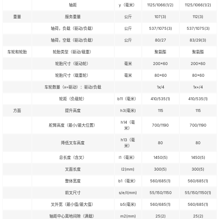
轴距
y（毫米）
1125/1066(1/2)
1125/1066(1/2)
重量
服务重量
公斤
107(3)
112(3)
轴荷，负载（驱动/负载）
公斤
537/1075(3)
537/1075(3)
轴荷，空载（驱动/负载）
公斤
80/27
83/29(3)
车轮和轮胎
轮胎类型（驱动/载重）
聚氨酯
聚氨酯
轮胎尺寸（驱动轮）
毫米
200×60
200×60
轮胎尺寸（载重轮）
毫米
80×60
80×60
车轮数量（x=驱动）：驱动/负载
1x/4
1x+/4
轮距（负载轮）
b11（毫米）
410/535(1)
410/535(1)
方面
提升高度
h3(毫米)
115
115
h14（毫
舵臂高度（最小/最大位置）
700/1190
700/1190
米）
h13（毫
降低叉车高度
80
80
米）
总长度（含叉）
l1（毫米）
1450(5)
1450(5)
叉面长度
l2(mm)
300(5)
300(5)
整体宽度
b1（毫米）
560/685(1)
560/685(1)
前叉尺寸
s/e/l(mm)
55/150/1150
55/150/1150(1)
叉外宽（最小值/最大值）
b5(毫米)
560/685(1)
560/685(1)
轴距中心离地间隙（满载）
m2(mm)
25(2)
25(2)