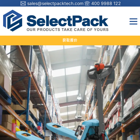
sales@selectpacktech.com
400 9988 122
获取报价