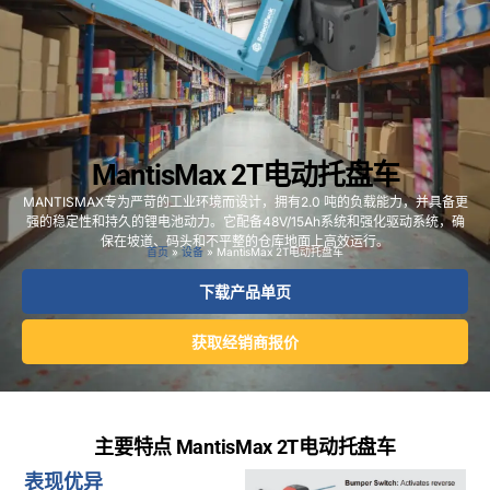
MantisMax 2T电动托盘车
MANTISMAX专为严苛的工业环境而设计，拥有2.0 吨的负载能力，并具备更
强的稳定性和持久的锂电池动力。它配备48V/15Ah系统和强化驱动系统，确
保在坡道、码头和不平整的仓库地面上高效运行。
首页
»
设备
»
MantisMax 2T电动托盘车
下载产品单页
获取经销商报价
主要特点 MantisMax 2T电动托盘车
表现优异