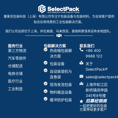
塞莱克包装科技（上海）有限公司专注于包装设备与包装材料，为全球客户提供
贴合应用场景的工业包装解决方案。
我们公司总部位于上海，并在美国、马来西亚、泰国和摩洛哥设有本地团队。
服务行业
包装解决方案
联系我们
第三方物流
热收缩包装解
+86 400
决方案
9988 122
汽车零部件
包装设备
关于
仓储配送
SelectPack
®
自动装袋机与
电商仓储
连卷袋
sales@selectpack
医疗行业
现场发泡包装
上海市松江区
工业制造
新桥镇闵申路
物料搬运设备
345号8号楼
缓冲防护包装
招募经销商
一起把更好的包装
方案带给更多客户