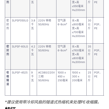
剂
瓦
宽+高
斤
PE
≤550毫米
H≤200mm
密
SLPSF050LG
3.8
220V 单相
空气源
长+高
30
75
封
千
50/60Hz
6-8cm²
≤900毫米
公
POF，
毫
剂
瓦
宽+高
斤
PE
≤700毫米
H≤300mm
密
SLPSF-60LG
4.2
220V 单相
空气源
长+高
35
82
封
千
50/60Hz
6-8cm²
≤1100毫米
公
POF，
毫
剂
瓦
宽+高
斤
PE
≤800毫米
H≤300mm
收
SLPSF-4525
9
AC380/220V
1000 x
1000 x
25
POF，
82
缩
千
三相
450 x
300 x
公
PE
毫
隧
瓦
50/60Hz
250毫米
200毫米
斤
道
*建议使用带冷却风扇的隧道式热缩机来处理PE收缩膜。