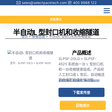
sales@selectpacktech.com
400 9988 122
获取报价
产品中心
资源
联系
简体中文
半自动L 型封口机和收缩隧道
首页
»
收缩包装
»
半自动L 型封口机和收缩隧道
产品概述
SLPSF-20LG + SLPSF-
型号：SLPSF-20LG + SLPSF-4525
4525 系统由一台 L 型封口机
和一台收缩隧道组成。产品经
人工封口成 L 型后，自动输送
到收缩室完成收缩过程。
收缩包装机 海关编码：8422303090
下载宣传册
获取报价