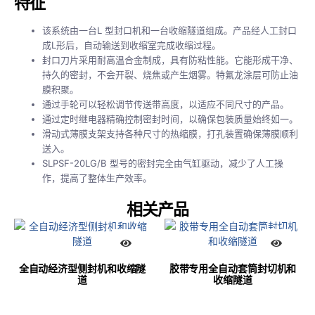
特征
该系统由一台L 型封口机和一台收缩隧道组成。产品经人工封口
成L形后，自动输送到收缩室完成收缩过程。
封口刀片采用耐高温合金制成，具有防粘性能。它能形成干净、
持久的密封，不会开裂、烧焦或产生烟雾。特氟龙涂层可防止油
膜积聚。
通过手轮可以轻松调节传送带高度，以适应不同尺寸的产品。
通过定时继电器精确控制密封时间，以确保包装质量始终如一。
滑动式薄膜支架支持各种尺寸的热缩膜，打孔装置确保薄膜顺利
送入。
SLPSF-20LG/B 型号的密封完全由气缸驱动，减少了人工操
作，提高了整体生产效率。
相关产品
全自动经济型侧封机和收缩隧
胶带专用全自动套筒封切机和
道
收缩隧道