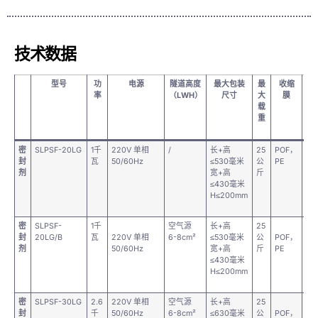
技术数据
型号
功
电源
隧道高度
最大包装
最
收缩
桌
率
（LWH）
尺寸
大
膜
载
重
密
SLPSF-20LG
1千
220V 单相
/
长+高
25
POF，
75
封
瓦
50/60Hz
≤530毫米
公
PE
毫
剂
宽+高
斤
≤430毫米
H≤200mm
密
SLPSF-
1千
空气源
长+高
25
75
封
20LG/B
瓦
220V 单相
6-8cm²
≤530毫米
公
POF，
毫
剂
50/60Hz
宽+高
斤
PE
≤430毫米
H≤200mm
密
SLPSF-30LG
2.6
220V 单相
空气源
长+高
25
75
封
千
50/60Hz
6-8cm²
≤630毫米
公
POF，
毫