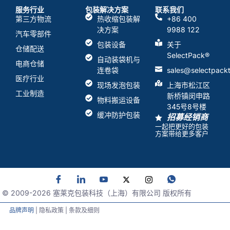
服务行业
包装解决方案
联系我们
第三方物流
热收缩包装解
+86 400
决方案
9988 122
汽车零部件
包装设备
关于
仓储配送
SelectPack
®
自动装袋机与
电商仓储
连卷袋
sales@selectpack
医疗行业
现场发泡包装
上海市松江区
工业制造
新桥镇闵申路
物料搬运设备
345号8号楼
缓冲防护包装
招募经销商
一起把更好的包装
方案带给更多客户
© 2009-
2026
塞莱克包装科技（上海）有限公司 版权所有
品牌声明
| 隐私政策 | 条款及细则