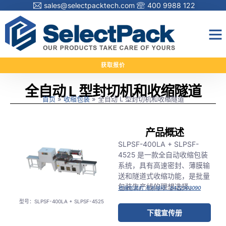
sales@selectpacktech.com
400 9988 122
获取报价
全自动 L 型封切机和收缩隧道
首页
»
收缩包装
»
全自动 L 型封切机和收缩隧道
产品概述
SLPSF-400LA + SLPSF-
4525 是一款全自动收缩包装
系统，具有高速密封、薄膜输
送和隧道式收缩功能，是批量
包装生产线的理想选择。
收缩包装机 海关编码：8422303090
型号：SLPSF-400LA + SLPSF-4525
下载宣传册