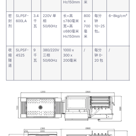
H≤150mm
米
密
SLPSF-
3.4
220V 单
长+高
800
每分
6~8kg/cm²
P
封
600LA
千
相
≤780毫米
x
钟
PE
剂
瓦
50/60Hz
宽+高
700
10~25
≤680毫米
毫
包。
H≤150mm
米
收
SLPSF-
9
380/220V
1000 x
/
每分
/
P
缩
4525
千
三相
300 x
钟 0-
PE
隧
瓦
50/60Hz
200毫米
20 包
道