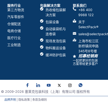
服务行业
包装解决方案
联系我们
第三方物流
热收缩包装解
+86 400
决方案
9988 122
汽车零部件
包装设备
关于
仓储配送
SelectPack
®
自动装袋机与
电商仓储
连卷袋
sales@selectpack
医疗行业
现场发泡包装
上海市松江区
工业制造
新桥镇闵申路
物料搬运设备
345号8号楼
缓冲防护包装
招募经销商
一起把更好的包装
方案带给更多客户
© 2009-
2026
塞莱克包装科技（上海）有限公司 版权所有
品牌声明
| 隐私政策 | 条款及细则