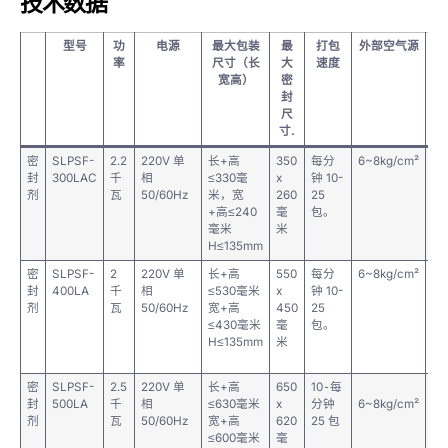
技术数据
型号
功
电源
最大包装
最
打包
外部空气源
率
尺寸（长
大
速度
宽高）
密
封
尺
寸.
密
SLPSF-
2.2
220V 单
长+高
350
每分
6~8kg/cm²
P
封
300LAC
千
相
≤330毫
x
钟 10-
PE
剂
瓦
50/60Hz
米，宽
260
25
+高≤240
毫
包。
毫米
米
H≤135mm
密
SLPSF-
2
220V 单
长+高
550
每分
6~8kg/cm²
P
封
400LA
千
相
≤530毫米
x
钟 10-
PE
剂
瓦
50/60Hz
宽+高
450
25
≤430毫米
毫
包。
H≤135mm
米
密
SLPSF-
2.5
220V 单
长+高
650
10
-
每
P
封
500LA
千
相
≤630毫米
x
分钟
6~8kg/cm²
PE
剂
瓦
50/60Hz
宽+高
620
25 包
≤600毫米
毫