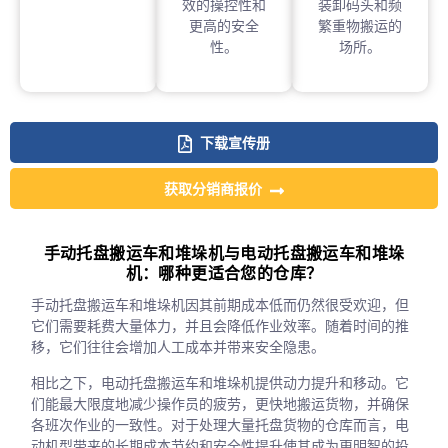
效的操控性和
装卸码头和频
更高的安全
繁重物搬运的
性。
场所。
下载宣传册
获取分销商报价
手动托盘搬运车和堆垛机与电动托盘搬运车和堆垛
机：哪种更适合您的仓库？
手动托盘搬运车和堆垛机因其前期成本低而仍然很受欢迎，但
它们需要耗费大量体力，并且会降低作业效率。随着时间的推
移，它们往往会增加人工成本并带来安全隐患。
相比之下，电动托盘搬运车和堆垛机提供动力提升和移动。它
们能最大限度地减少操作员的疲劳，更快地搬运货物，并确保
各班次作业的一致性。对于处理大量托盘货物的仓库而言，电
动机型带来的长期成本节约和安全性提升使其成为更明智的投