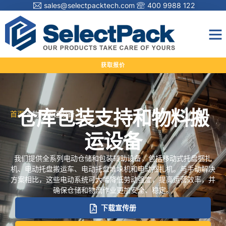
sales@selectpacktech.com
400 9988 122
获取报价
仓库包装支持和物料搬
首页
»
物料搬运设备
运设备
我们提供全系列电动仓储和包装辅助设备，包括移动式托盘捆扎
机、电动托盘搬运车、电动托盘堆垛机和电动捆扎机。与手动解决
方案相比，这些电动系统可大幅降低劳动强度，提高运营效率，并
确保仓储和物流作业更加安全、稳定。
下载宣传册