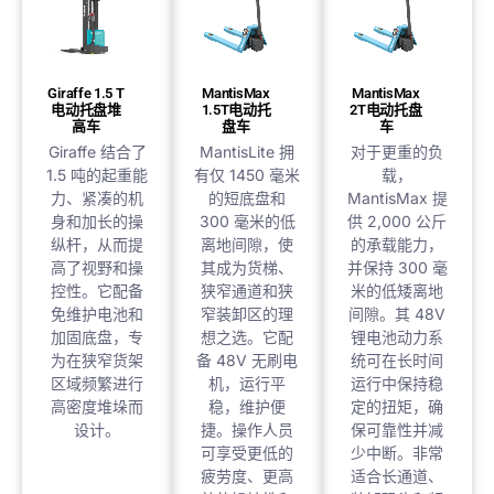
Giraffe 1.5 T
MantisMax
MantisMax
电动托盘堆
1.5T电动托
2T电动托盘
高车
盘车
车
Giraffe 结合了
MantisLite 拥
对于更重的负
1.5 吨的起重能
有仅 1450 毫米
载，
力、紧凑的机
的短底盘和
MantisMax 提
身和加长的操
300 毫米的低
供 2,000 公斤
纵杆，从而提
离地间隙，使
的承载能力，
高了视野和操
其成为货梯、
并保持 300 毫
控性。它配备
狭窄通道和狭
米的低矮离地
免维护电池和
窄装卸区的理
间隙。其 48V
加固底盘，专
想之选。它配
锂电池动力系
为在狭窄货架
备 48V 无刷电
统可在长时间
区域频繁进行
机，运行平
运行中保持稳
高密度堆垛而
稳，维护便
定的扭矩，确
设计。
捷。操作人员
保可靠性并减
可享受更低的
少中断。非常
疲劳度、更高
适合长通道、