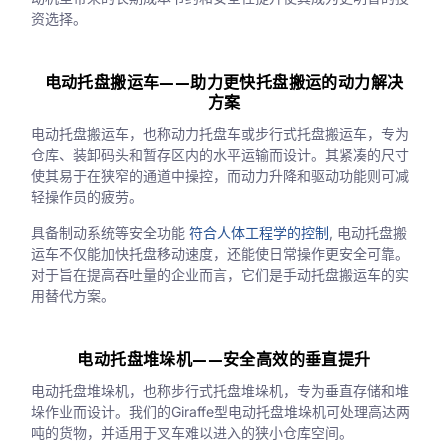
资选择。
电动托盘搬运车——助力更快托盘搬运的动力解决
方案
电动托盘搬运车，也称动力托盘车或步行式托盘搬运车，专为
仓库、装卸码头和暂存区内的水平运输而设计。其紧凑的尺寸
使其易于在狭窄的通道中操控，而动力升降和驱动功能则可减
轻操作员的疲劳。
具备制动系统等安全功能
符合人体工程学的控制
, 电动托盘搬
运车不仅能加快托盘移动速度，还能使日常操作更安全可靠。
对于旨在提高吞吐量的企业而言，它们是手动托盘搬运车的实
用替代方案。
电动托盘堆垛机——安全高效的垂直提升
电动托盘堆垛机，也称步行式托盘堆垛机，专为垂直存储和堆
垛作业而设计。我们的Giraffe型电动托盘堆垛机可处理高达两
吨的货物，并适用于叉车难以进入的狭小仓库空间。