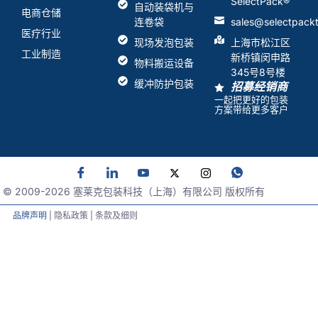
SelectPack
®
自动装袋机与
电商仓储
连卷袋
sales@selectpack
医疗行业
现场发泡包装
上海市松江区
工业制造
新桥镇闵申路
物料搬运设备
345号8号楼
缓冲防护包装
招募经销商
一起把更好的包装
方案带给更多客户
© 2009-
2026
塞莱克包装科技（上海）有限公司 版权所有
品牌声明
| 隐私政策 | 条款及细则