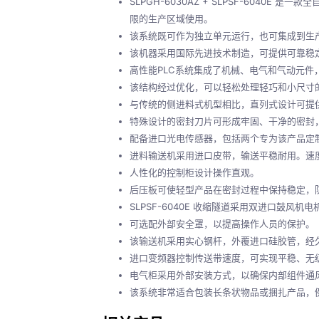
SLPGH-6030AZ + SLPSF-60
限的生产区域使用。
该系统既可作为独立单元运行，也可集成到生
该机器采用国际先进技术制造，可提供可靠稳
高性能PLC系统集成了机械、电气和气动元件
该结构经过优化，可以轻松处理轻巧和小尺寸
与传统的侧进料式机型相比，直列式设计可提
特殊设计的密封刀片可形成牢固、干净的密封
配备进口光电传感器，包括两个专为该产品定
进料输送机采用进口皮带，输送平稳耐用。速
人性化的控制柜设计操作直观。
后压板可使轻型产品在密封过程中保持稳定，
SLPSF-6040E 收缩隧道采用双进口鼓
可选配外部安全罩，以提高操作人员的保护。
该输送机采用实心钢杆，外覆进口硅胶管，经
进口变频器控制传送带速度，可实现平稳、无
电气柜采用外部安装方式，以确保内部组件通
该系统非常适合包装长条状物品或捆扎产品，