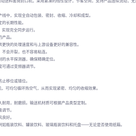
40E 是一款全自动进料套筒封口机，采用紧凑的线性设计，节省空间，支持产品连续
产线中，实现全自动包装、密封、收缩、冷却和成型。
定的长期性能。
，实现完全同步运行。
的产品。
供更快的处理速度和与上游设备更好的兼容性。
，不会开裂，也不容易粘连。
制的水平探测器，确保精确定位。
度可通过变频器调节。
防止移位或错位。
风机电机，可均匀循环热空气，从而实现紧密、均匀的收缩效果。
久耐用，耐磨损。输送机材质可根据产品类型定制。
级调节。
风良好。
例如瓶装饮料、罐装饮料、玻璃瓶装饮料和托盘——无论是否使用纸箱。