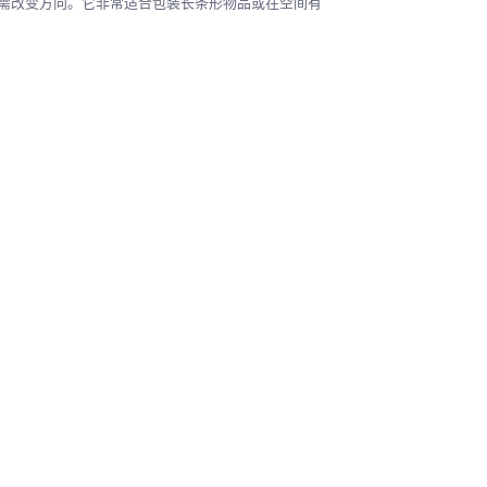
流动，无需改变方向。它非常适合包装长条形物品或在空间有