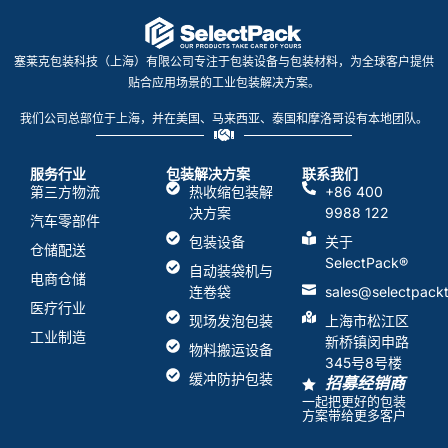
塞莱克包装科技（上海）有限公司专注于包装设备与包装材料，为全球客户提供
贴合应用场景的工业包装解决方案。
我们公司总部位于上海，并在美国、马来西亚、泰国和摩洛哥设有本地团队。
服务行业
包装解决方案
联系我们
第三方物流
热收缩包装解
+86 400
决方案
9988 122
汽车零部件
包装设备
关于
仓储配送
SelectPack
®
自动装袋机与
电商仓储
连卷袋
sales@selectpack
医疗行业
现场发泡包装
上海市松江区
工业制造
新桥镇闵申路
物料搬运设备
345号8号楼
缓冲防护包装
招募经销商
一起把更好的包装
方案带给更多客户