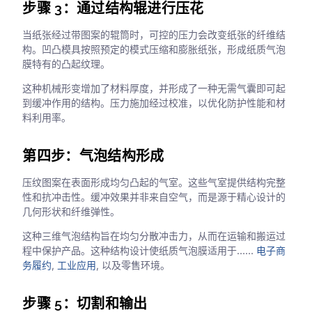
步骤 3：通过结构辊进行压花
当纸张经过带图案的辊筒时，可控的压力会改变纸张的纤维结
构。凹凸模具按照预定的模式压缩和膨胀纸张，形成纸质气泡
膜特有的凸起纹理。
这种机械形变增加了材料厚度，并形成了一种无需气囊即可起
到缓冲作用的结构。压力施加经过校准，以优化防护性能和材
料利用率。
第四步：气泡结构形成
压纹图案在表面形成均匀凸起的气室。这些气室提供结构完整
性和抗冲击性。缓冲效果并非来自空气，而是源于精心设计的
几何形状和纤维弹性。
这种三维气泡结构旨在均匀分散冲击力，从而在运输和搬运过
程中保护产品。这种结构设计使纸质气泡膜适用于……
电子商
务履约
,
工业应用
, 以及零售环境。
步骤 5：切割和输出