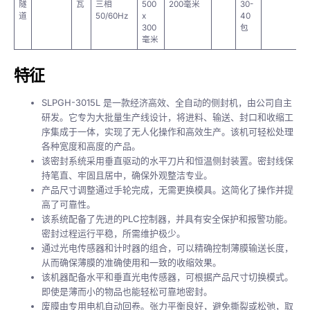
隧
瓦
三相
500
200毫米
30-
道
50/60Hz
x
40
300
包
毫米
特征
SLPGH-3015L 是一款经济高效、全自动的侧封机，由公司自主
研发。它专为大批量生产线设计，将进料、输送、封口和收缩工
序集成于一体，实现了无人化操作和高效生产。该机可轻松处理
各种宽度和高度的产品。
该密封系统采用垂直驱动的水平刀片和恒温侧封装置。密封线保
持笔直、牢固且居中，确保外观整洁专业。
产品尺寸调整通过手轮完成，无需更换模具。这简化了操作并提
高了可靠性。
该系统配备了先进的PLC控制器，并具有安全保护和报警功能。
密封过程运行平稳，所需维护极少。
通过光电传感器和计时器的组合，可以精确控制薄膜输送长度，
从而确保薄膜的准确使用和一致的收缩效果。
该机器配备水平和垂直光电传感器，可根据产品尺寸切换模式。
即使是薄而小的物品也能轻松可靠地密封。
废膜由专用电机自动回卷。张力平衡良好，避免撕裂或松弛，取