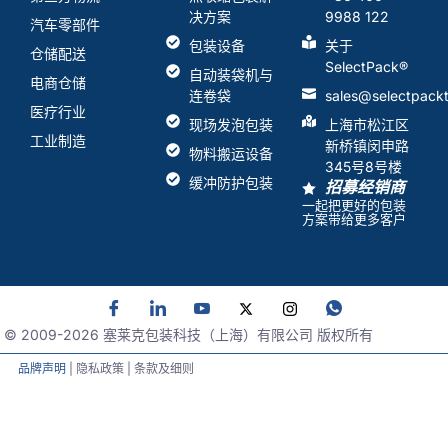
决方案
9988 122
汽车零部件
包装设备
关于
仓储配送
SelectPack
®
自动装袋机与
电商仓储
连卷袋
sales@selectpack
医疗行业
现场发泡包装
上海市松江区
工业制造
新桥镇闵申路
物料搬运设备
345号8号楼
缓冲防护包装
招募经销商
一起把更好的包装
方案带给更多客户
© 2009-
2026
塞莱克包装科技（上海）有限公司 版权所有
品牌声明
| 隐私政策 | 条款及细则