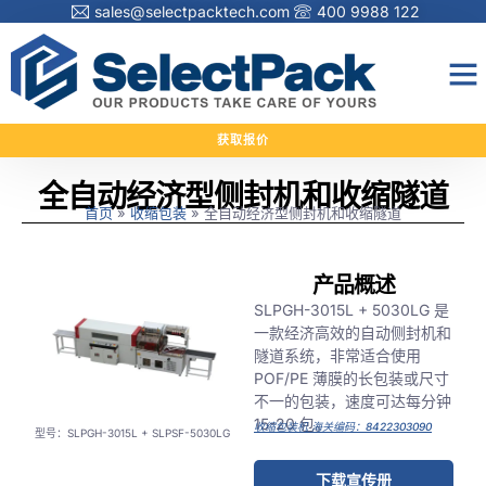
sales@selectpacktech.com
400 9988 122
获取报价
全自动经济型侧封机和收缩隧道
首页
»
收缩包装
»
全自动经济型侧封机和收缩隧道
产品概述
SLPGH-3015L + 5030LG 是
一款经济高效的自动侧封机和
隧道系统，非常适合使用
POF/PE 薄膜的长包装或尺寸
不一的包装，速度可达每分钟
15-20 包。
收缩包装机 海关编码：8422303090
型号：SLPGH-3015L + SLPSF-5030LG
下载宣传册