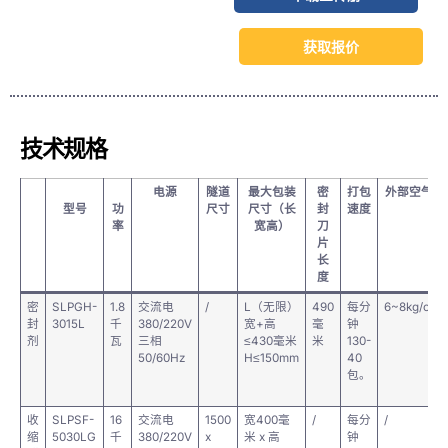
获取报价
技术规格
电源
隧道
最大包装
密
打包
外部空气源
型号
功
尺寸
尺寸（长
封
速度
率
宽高）
刀
片
长
度
密
SLPGH-
1.8
交流电
/
L（无限）
490
每分
6~8kg/cm²
封
3015L
千
380/220V
宽+高
毫
钟
剂
瓦
三相
≤430毫米
米
130-
50/60Hz
H≤150mm
40
包。
收
SLPSF-
16
交流电
1500
宽400毫
/
每分
/
缩
5030LG
千
380/220V
x
米 x 高
钟