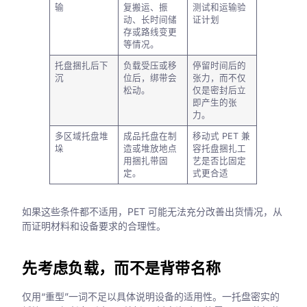
输
复搬运、振
测试和运输验
动、长时间储
证计划
存或路线变更
等情况。
托盘捆扎后下
负载受压或移
停留时间后的
沉
位后，绑带会
张力，而不仅
松动。
仅是密封后立
即产生的张
力。
多区域托盘堆
成品托盘在制
移动式 PET 兼
垛
造或堆放地点
容托盘捆扎工
用捆扎带固
艺是否比固定
定。
式更合适
如果这些条件都不适用，PET 可能无法充分改善出货情况，从
而证明材料和设备要求的合理性。
先考虑负载，而不是背带名称
仅用“重型”一词不足以具体说明设备的适用性。一托盘密实的