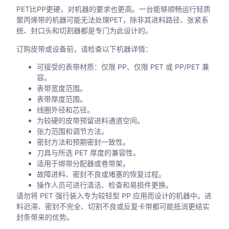
PET比PP更硬，对机器的要求也更高。一台能够顺畅运行轻质
聚丙烯带的机器可能无法处理PET，除非其进料路径、张紧系
统、封口头和切割器都是专门为此设计的。
订购皮带或设备前，请检查以下机器详情：
可接受的表带材质：仅限 PP、仅限 PET 或 PP/PET 兼
容。
表带宽度范围。
表带厚度范围。
线圈外径和芯径。
为较硬的皮带预留进料通道空间。
张力范围和调节方法。
密封方法和预期密封一致性。
刀具与所选 PET 厚度的兼容性。
适用于绑带分配器或卷带架。
故障进料、密封不良或堵塞的恢复过程。
操作人员可进行清洁、检查和易损件更换。
请勿将 PET 强行装入专为较轻型 PP 应用而设计的机器中。进
料迟滞、密封不完全、切割不良或反复卡带都可能抵消更结实
封条带来的优势。