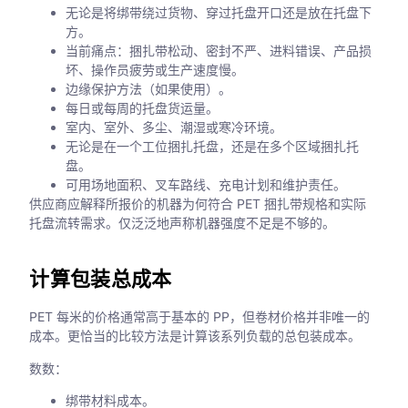
无论是将绑带绕过货物、穿过托盘开口还是放在托盘下
方。
当前痛点：捆扎带松动、密封不严、进料错误、产品损
坏、操作员疲劳或生产速度慢。
边缘保护方法（如果使用）。
每日或每周的托盘货运量。
室内、室外、多尘、潮湿或寒冷环境。
无论是在一个工位捆扎托盘，还是在多个区域捆扎托
盘。
可用场地面积、叉车路线、充电计划和维护责任。
供应商应解释所报价的机器为何符合 PET 捆扎带规格和实际
托盘流转需求。仅泛泛地声称机器强度不足是不够的。
计算包装总成本
PET 每米的价格通常高于基本的 PP，但卷材价格并非唯一的
成本。更恰当的比较方法是计算该系列负载的总包装成本。
数数：
绑带材料成本。