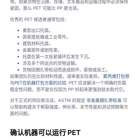
带。如果货物在沉降、存储、叉车搬运和运输过程中必须保持
紧固，那么 PET 可能比 PP 更合适。
优秀的 PET 候选者通常包括：
重型出口托盘。
高密度纸箱或工业零件。
建筑材料托盘。
金属部件或刚性束。
托盘在第一次张紧循环后发生下沉。
涉及多个转运点的货物运输。
货物因捆扎带松动而造成损坏、索赔或返工。
如果团队仍在比较材料性能，请审查实际差异。
聚丙烯打包带
与PET在机器打包方面的比较
. PET 应该解决一个明确的负载
稳定性问题，而不是仅仅因为 PP 听起来更强劲就去取代它。
对于正式的供应商洽谈，ASTM 的规定
非金属捆扎带标准
可
以帮助构建关于断裂强度、伸长率、关节性能和测试预期等方
面的问题。
确认机器可以运行 PET