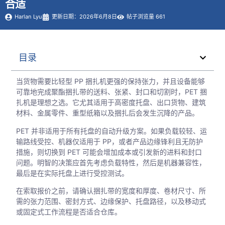
合适
Harlan Lyu
更新日期：2026年6月8日
帖子浏览量 661
目录
当货物需要比轻型 PP 捆扎机更强的保持张力，并且设备能够
可靠地完成聚酯捆扎带的送料、张紧、封口和切割时，PET 捆
扎机是理想之选。它尤其适用于高密度托盘、出口货物、建筑
材料、金属零件、重型纸箱以及捆扎后会发生沉降的产品。
PET 并非适用于所有托盘的自动升级方案。如果负载较轻、运
输路线受控、机器仅适用于 PP，或者产品边缘锋利且无防护
措施，则切换到 PET 可能会增加成本或引发新的进料和封口
问题。明智的决策应首先考虑负载特性，然后是机器兼容性，
最后是在实际托盘上进行受控测试。
在索取报价之前，请确认捆扎带的宽度和厚度、卷材尺寸、所
需的张力范围、密封方式、边缘保护、托盘路径，以及移动式
或固定式工作流程是否适合仓库。