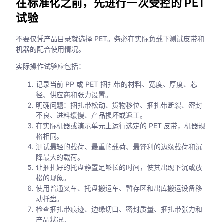
在标准化之前，先进行一次受控的 PET
试验
不要仅凭产品目录就选择 PET。务必在实际负载下测试皮带和
机器的配合使用情况。
实际操作试验应包括：
记录当前 PP 或 PET 捆扎带的材料、宽度、厚度、芯
径、供应商和张力设置。
明确问题：捆扎带松动、货物移位、捆扎带断裂、密封
不良、进料缓慢、产品损坏或返工。
在实际机器或演示单元上运行选定的 PET 皮带，机器规
格相同。
测试最轻的载荷、最重的载荷、最锋利的边缘载荷和沉
降最大的载荷。
让捆扎好的托盘静置足够长的时间，使其出现下沉或放
松的现象。
使用普通叉车、托盘搬运车、暂存区和出库搬运设备移
动托盘。
检查捆扎带痕迹、边缘切口、密封质量、捆扎带张力和
产品状况。