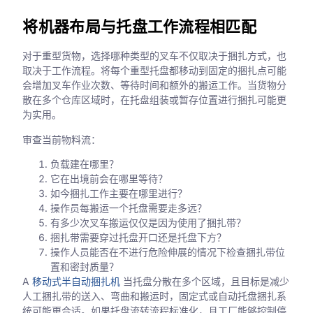
将机器布局与托盘工作流程相匹配
对于重型货物，选择哪种类型的叉车不仅取决于捆扎方式，也
取决于工作流程。将每个重型托盘都移动到固定的捆扎点可能
会增加叉车作业次数、等待时间和额外的搬运工作。当货物分
散在多个仓库区域时，在托盘组装或暂存位置进行捆扎可能更
为实用。
审查当前物料流：
负载建在哪里？
它在出境前会在哪里等待？
如今捆扎工作主要在哪里进行？
操作员每搬运一个托盘需要走多远？
有多少次叉车搬运仅仅是因为使用了捆扎带？
捆扎带需要穿过托盘开口还是托盘下方？
操作人员能否在不进行危险伸展的情况下检查捆扎带位
置和密封质量？
A
移动式半自动捆扎机
当托盘分散在多个区域，且目标是减少
人工捆扎带的送入、弯曲和搬运时，固定式或自动托盘捆扎系
统可能更合适。如果托盘流转流程标准化，且工厂能够控制停