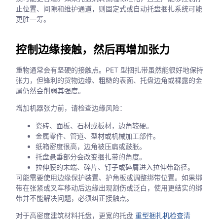
止位置、间隙和维护通道，则固定式或自动托盘捆扎系统可能
更胜一筹。
控制边缘接触，然后再增加张力
重物通常会有坚硬的接触点。PET 型捆扎带虽然能很好地保持
张力，但锋利的货物边缘、粗糙的表面、托盘边角或裸露的金
属仍然会削弱其强度。
增加机器张力前，请检查边缘风险：
瓷砖、面板、石材或板材，边角较硬。
金属零件、管道、型材或机械加工部件。
纸箱密度很高，边角被压扁或鼓胀。
托盘悬垂部分会改变捆扎带的角度。
拉伸膜的末端、碎片、钉子或碎屑进入拉伸带路径。
可能需要使用边缘保护装置、护角板或调整绑带位置。如果绑
带在张紧或叉车移动后边缘出现割伤或泛白，使用更结实的绑
带并不能解决问题，必须纠正接触点。
对于高密度建筑材料托盘，更宽的托盘
重型捆扎机检查清