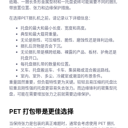
纸箱、一捆长条形金属型材和一托盘瓷砖可能需要不同的捆扎
带放置位置、张力和边缘保护措施。
在选择PET捆扎机之前，请记录以下详细信息：
托盘的最大和最小长度、宽度和高度。
典型和最大载荷重量。
无论是刚性、可压缩性、脆性、磨蚀性还是锋利边缘。
捆扎后货物是否会下沉。
无论捆扎带是横跨纸箱、裸露的产品、板材、护角还是
托盘开口。
每托盘捆扎带的数量和位置。
叉车、托盘搬运车、卡车、集装箱或混合搬运路线。
室内、室外、多尘、冷藏室或潮湿的布景条件。
重量固然重要，但负载特性更为关键。较轻且易压缩的托盘比
较重且刚性强的托盘更容易失去张力。而边缘锋利的密集型托
盘，可能在需要增加张力之前就需要边缘保护。
PET 打包带是更佳选择
当保持张力是包装的真正难题时，通常会考虑使用 PET 捆扎