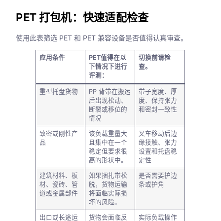
PET 打包机：快速适配检查
使用此表筛选 PET 和 PET 兼容设备是否值得认真审查。
应用条件
PET值得在以
切换前请检
下情况下进行
查。
评测：
重型托盘货物
PP 背带在搬运
带子宽度、厚
后出现松动、
度、保持张力
断裂或移位的
和密封一致性
情况
致密或刚性产
该负载重量大
叉车移动后边
品
且集中在一个
缘接触、张力
稳定但要求很
设置和托盘稳
高的形状中。
定性
建筑材料、板
如果捆扎带松
是否需要护边
材、瓷砖、管
脱，货物运输
条或护角
道或金属部件
将面临实际损
坏的风险。
出口或长途运
货物会面临反
实际负载操作