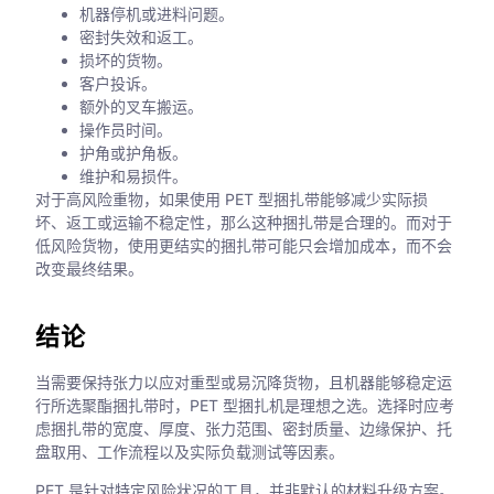
机器停机或进料问题。
密封失效和返工。
损坏的货物。
客户投诉。
额外的叉车搬运。
操作员时间。
护角或护角板。
维护和易损件。
对于高风险重物，如果使用 PET 型捆扎带能够减少实际损
坏、返工或运输不稳定性，那么这种捆扎带是合理的。而对于
低风险货物，使用更结实的捆扎带可能只会增加成本，而不会
改变最终结果。
结论
当需要保持张力以应对重型或易沉降货物，且机器能够稳定运
行所选聚酯捆扎带时，PET 型捆扎机是理想之选。选择时应考
虑捆扎带的宽度、厚度、张力范围、密封质量、边缘保护、托
盘取用、工作流程以及实际负载测试等因素。
PET 是针对特定风险状况的工具，并非默认的材料升级方案。