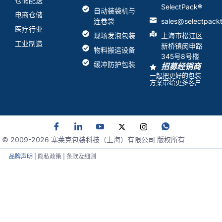
仓储配送
SelectPack
®
自动装袋机与
电商仓储
连卷袋
sales@selectpack
医疗行业
现场发泡包装
上海市松江区
工业制造
新桥镇闵申路
物料搬运设备
345号8号楼
缓冲防护包装
招募经销商
一起把更好的包装
方案带给更多客户
© 2009-
2026
塞莱克包装科技（上海）有限公司 版权所有
品牌声明
| 隐私政策 | 条款及细则