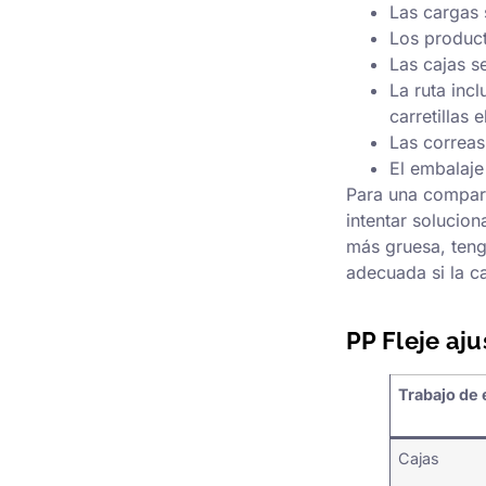
Las cargas s
Los product
Las cajas s
La ruta inc
carretillas 
Las correas
El embalaje
Para una compara
intentar solucio
más gruesa, teng
adecuada si la c
PP Fleje aj
Trabajo de
Cajas