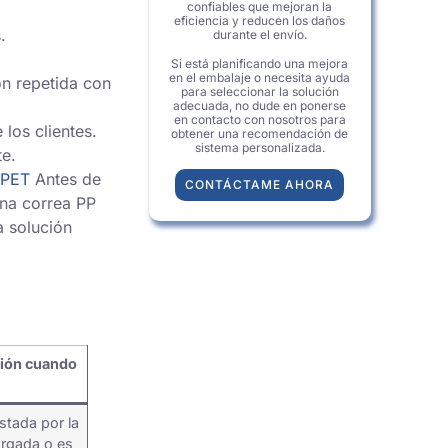
confiables que mejoran la
eficiencia y reducen los daños
.
durante el envío.
Si está planificando una mejora
en el embalaje o necesita ayuda
ón repetida con
para seleccionar la solución
adecuada, no dude en ponerse
en contacto con nosotros para
los clientes.
obtener una recomendación de
sistema personalizada.
te.
 PET
Antes de
CONTÁCTAME AHORA
una correa PP
a solución
ción cuando
stada por la
argada o es