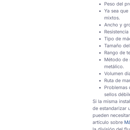
Peso del pr
Ya sea que 
mixtos.
Ancho y gro
Resistencia 
Tipo de má
Tamaño del 
Rango de te
Método de s
metálico.
Volumen dia
Ruta de man
Problemas c
sellos débil
Si la misma insta
de estandarizar 
pueden necesitar
artículo sobre
Má
la división del fl