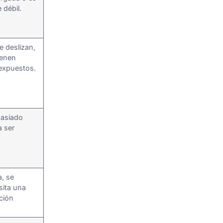
 débil.
e deslizan,
ienen
 expuestos.
masiado
a ser
a, se
sita una
ción