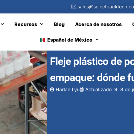
sales@selectpacktech.c
Recursos
Blog
Acerca de nosotros
Español de México
Fleje plástico de p
empaque: dónde f
Harlan Lyu
Actualizado el: 8 de 