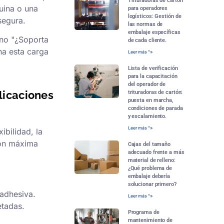
Trituradoras de cartón
uina o una
para operadores
logísticos: Gestión de
segura.
las normas de
embalaje específicas
ino "¿Soporta
de cada cliente.
na esta carga
Leer más "»
Lista de verificación
para la capacitación
del operador de
licaciones
trituradoras de cartón:
puesta en marcha,
condiciones de parada
y escalamiento.
Leer más "»
ibilidad, la
ión máxima
Cajas del tamaño
adecuado frente a más
material de relleno:
¿Qué problema de
embalaje debería
solucionar primero?
 adhesiva.
Leer más "»
etadas.
Programa de
mantenimiento de