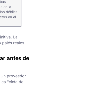
ebas
s en la
los débiles,
ctos en el
nitiva. La
 palés reales.
ar antes de
. Un proveedor
ica "cinta de