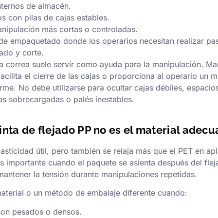
nternos de almacén.
os con pilas de cajas estables.
nipulación más cortas o controladas.
de empaquetado donde los operarios necesitan realizar pas
lado y corte.
la correa suele servir como ayuda para la manipulación. Ma
 facilita el cierre de las cajas o proporciona al operario un
rme. No debe utilizarse para ocultar cajas débiles, espacio
jas sobrecargadas o palés inestables.
inta de flejado PP no es el material adec
lasticidad útil, pero también se relaja más que el PET en ap
es importante cuando el paquete se asienta después del fle
antener la tensión durante manipulaciones repetidas.
aterial o un método de embalaje diferente cuando:
son pesados o densos.