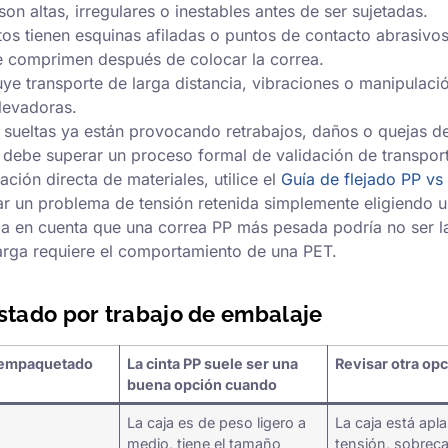
on altas, irregulares o inestables antes de ser sujetadas.
os tienen esquinas afiladas o puntos de contacto abrasivos
e comprimen después de colocar la correa.
luye transporte de larga distancia, vibraciones o manipulaci
elevadoras.
 sueltas ya están provocando retrabajos, daños o quejas de 
 debe superar un proceso formal de validación de transpor
ción directa de materiales, utilice el
Guía de flejado PP vs
nar un problema de tensión retenida simplemente eligiendo 
a en cuenta que una correa PP más pesada podría no ser l
arga requiere el comportamiento de una PET.
ustado por trabajo de embalaje
 empaquetado
La cinta PP suele ser una
Revisar otra op
buena opción cuando
La caja es de peso ligero a
La caja está apla
medio, tiene el tamaño
tensión, sobrec