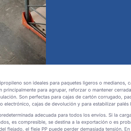
lipropileno son ideales para paquetes ligeros o medianos, c
an principalmente para agrupar, reforzar o mantener cerrada
ulación. Son perfectas para cajas de cartón corrugado, pa
 electrónico, cajas de devolución y para estabilizar palés 
predeterminada adecuada para todos los envíos. Si la carg
lados, es compresible, se destina a la exportación o es pro
del flejado, el fleje PP puede perder demasiada tensión. En