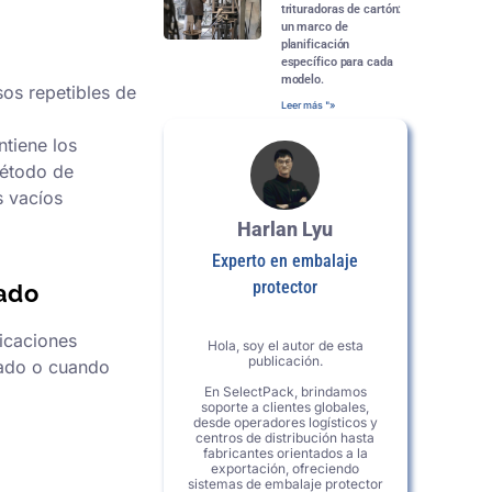
trituradoras de cartón:
un marco de
planificación
específico para cada
modelo.
os repetibles de
Leer más "»
ntiene los
 método de
s vacíos
Harlan Lyu
Experto en embalaje
protector
uado
licaciones
Hola, soy el autor de esta
publicación.
jado o cuando
En SelectPack, brindamos
soporte a clientes globales,
desde operadores logísticos y
centros de distribución hasta
fabricantes orientados a la
exportación, ofreciendo
sistemas de embalaje protector