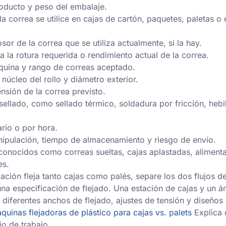
oducto y peso del embalaje.
la correa se utilice en cajas de cartón, paquetes, paletas o 
sor de la correa que se utiliza actualmente, si la hay.
a la rotura requerida o rendimiento actual de la correa.
quina y rango de correas aceptado.
núcleo del rollo y diámetro exterior.
nsión de la correa previsto.
ellado, como sellado térmico, soldadura por fricción, hebil
rio o por hora.
ipulación, tiempo de almacenamiento y riesgo de envío.
onocidos como correas sueltas, cajas aplastadas, alimenta
es.
lación fleja tanto cajas como palés, separe los dos flujos d
una especificación de flejado. Una estación de cajas y un á
 diferentes anchos de flejado, ajustes de tensión y diseños
quinas flejadoras de plástico para cajas vs. palets
Explica 
ujo de trabajo.