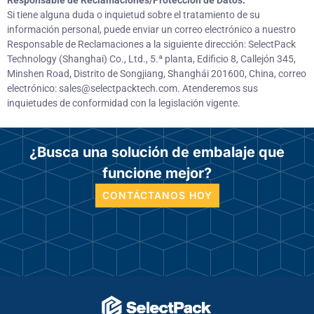
Si tiene alguna duda o inquietud sobre el tratamiento de su
información personal, puede enviar un correo electrónico a nuestro
Responsable de Reclamaciones a la siguiente dirección: SelectPack
Technology (Shanghai) Co., Ltd., 5.ª planta, Edificio 8, Callejón 345,
Minshen Road, Distrito de Songjiang, Shanghái 201600, China, correo
electrónico: sales@selectpacktech.com. Atenderemos sus
inquietudes de conformidad con la legislación vigente.
¿Busca una solución de embalaje que
funcione mejor?
CONTÁCTANOS HOY