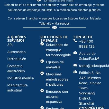
SelectPack® es fabricante de equipos y materiales de embalaje, y ofrece
soluciones de embalaje industrial a la medida para clientes globales.
Con sede en Shanghái y equipos locales en Estados Unidos, Malasia,
Tailandia y Marruecos.
A QUIÉNES
SOLUCIONES DE
CONTACTO
SERVIMOS
EMBALAJE
+86 400
3PL
Soluciones de
9988 122
empaque
Automático
Acerca de
termoencogible
SelectPack
®
Distribución
Equipos de
sales@selectpack
Comercio
embalaje
electrónico
Edificio 8, No.
Máquinas
345, Minshen
Industria médica
embolsadoras
Road, Xinqiao
& películas
Manufactura
Town,
industrial
Empaque con
Songjiang
espuma
District,
expansiva
Shanghái
CONVIÉRTASE
Equipos de