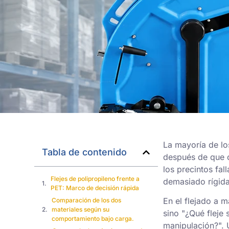
La mayoría de lo
Tabla de contenido
después de que oc
los precintos fal
Flejes de polipropileno frente a
demasiado rígida
PET: Marco de decisión rápida
En el flejado a m
Comparación de los dos
materiales según su
sino "¿Qué fleje 
comportamiento bajo carga.
manipulación?". 