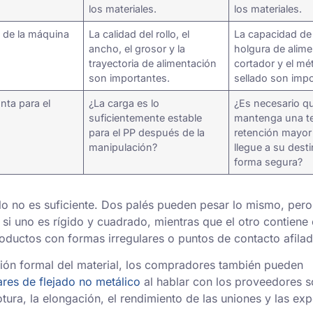
los materiales.
los materiales.
d de la máquina
La calidad del rollo, el
La capacidad de 
ancho, el grosor y la
holgura de alime
trayectoria de alimentación
cortador y el m
son importantes.
sellado son impo
nta para el
¿La carga es lo
¿Es necesario qu
suficientemente estable
mantenga una t
para el PP después de la
retención mayor
manipulación?
llegue a su dest
forma segura?
olo no es suficiente. Dos palés pueden pesar lo mismo, per
si uno es rígido y cuadrado, mientras que el otro contiene 
oductos con formas irregulares o puntos de contacto afilad
ión formal del material, los compradores también pueden
res de flejado no metálico
al hablar con los proveedores s
rotura, la elongación, el rendimiento de las uniones y las exp