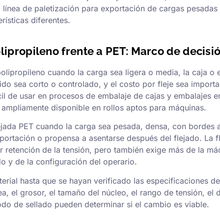
a línea de paletización para exportación de cargas pesadas
rísticas diferentes.
olipropileno frente a PET: Marco de decisi
 polipropileno cuando la carga sea ligera o media, la caja o
rido sea corto o controlado, y el costo por fleje sea importan
cil de usar en procesos de embalaje de cajas y embalajes e
tá ampliamente disponible en rollos aptos para máquinas.
flejada PET cuando la carga sea pesada, densa, con bordes a
xportación o propensa a asentarse después del flejado. La f
r retención de la tensión, pero también exige más de la má
o y de la configuración del operario.
erial hasta que se hayan verificado las especificaciones de
a, el grosor, el tamaño del núcleo, el rango de tensión, el 
todo de sellado pueden determinar si el cambio es viable.