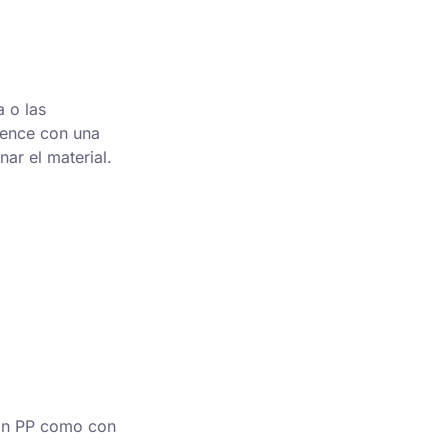
 o las
mience con una
ar el material.
con PP como con