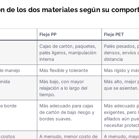
 de los dos materiales según su compor
Fleje PP
Fleje PET
Cajas de cartón, paquetes,
Palés pesados, 
palés ligeros, manipulación
densos, envíos d
interna
distancia
de manejo
Más flexible y tolerante
Más rígido y má
enida
Más bajo, con mayor
Más alto, mejor 
relajación a lo largo del
que se asientan.
tiempo.
de borde
Más adecuado para cajas
Más adecuado p
de cartón de bajo riesgo y
exigentes, pero 
bordes suaves.
afilados aún pu
necesitar protec
 costos
A menudo, menor costo de
A menudo, mayo