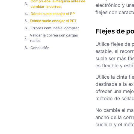
Compruebe la máquina antes de
electrónico y un
cambiar la correa.
flejes con caracte
Dónde suele encajar el PP
Dónde suele encajar el PET
Errores comunes al comprar
Flejes de p
Validar la correa con cargas
reales
Utilice flejes de
Conclusión
estable, el recor
suele ser más fá
es flexible y es
Utilice la cinta 
destinada a la e
ofrecer una mejo
método de sellad
No cambie el mat
ancho de la corre
cuchilla y el mé