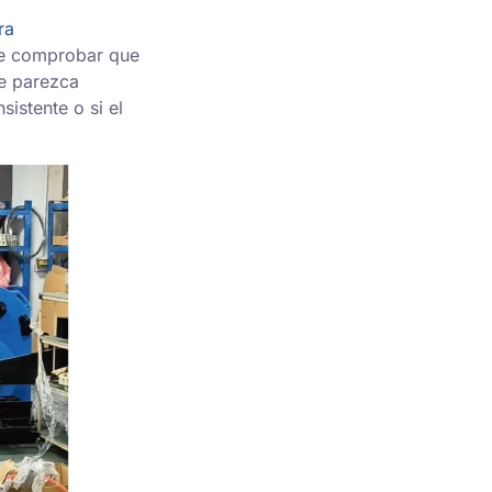
ra
ene comprobar que
ue parezca
sistente o si el