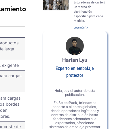
trituradoras de cartón:
un marco de
tamiento
planificación
específico para cada
modelo.
Leer más "»
productos
e larga
Harlan Lyu
s exigente
Experto en embalaje
protector
para cargas
Hola, soy el autor de esta
publicación.
ara cargas
En SelectPack, brindamos
los bordes
soporte a clientes globales,
eden
desde operadores logísticos y
centros de distribución hasta
tores.
fabricantes orientados a la
exportación, ofreciendo
r coste de
sistemas de embalaje protector