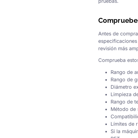
pruebas.
Compruebe l
Antes de comprar
especificaciones
revisión más amp
Comprueba estos
Rango de an
Rango de gr
Diámetro ex
Limpieza de
Rango de te
Método de 
Compatibili
Límites de 
Si la máqui