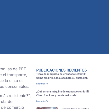
con las de PET
PUBLICACIONES RECIENTES
 el transporte,
Tipos de máquinas de envasado retráctil:
Cómo elegir la adecuada para su operación.
e la cinta es
Leer más "»
los consumibles.
¿Qué es una máquina de envasado retráctil?
más resistente?",
Cómo funciona y dónde se instala.
ruta de
Leer más "»
a de comercio