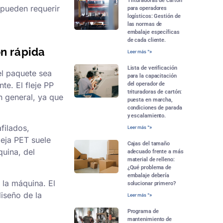
Trituradoras de cartón
 pueden requerir
para operadores
logísticos: Gestión de
las normas de
embalaje específicas
de cada cliente.
ón rápida
Leer más "»
Lista de verificación
 el paquete sea
para la capacitación
te. El fleje PP
del operador de
trituradoras de cartón:
n general, ya que
puesta en marcha,
condiciones de parada
y escalamiento.
filados,
Leer más "»
leja PET suele
Cajas del tamaño
quina, del
adecuado frente a más
material de relleno:
¿Qué problema de
embalaje debería
 la máquina. El
solucionar primero?
diseño de la
Leer más "»
Programa de
mantenimiento de