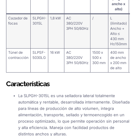
ancho x
alto)
Cazador de
SLPGH-
1,8 kW
AC
/
L
49
focas
3015L
380/220V
(ilimitado)
3PH 50/60Hz
Ancho +
Alto ≤
430 mm
H≤150mm
Túnel de
SLPSF-
16 kW
AC
1500 x
400 mm
/
contracción
5030LG
380/220V
500 x
de ancho
3PH 50/60Hz
300 mm
x 200 mm
de alto
Características
La SLPGH-3015L es una selladora lateral totalmente
automática y rentable, desarrollada internamente. Diseñada
para líneas de producción de alto volumen, integra
alimentación, transporte, sellado y termoencogido en un
proceso optimizado, lo que permite operación sin personal
y alta eficiencia. Maneja con facilidad productos de
distintos anchos y alturas.