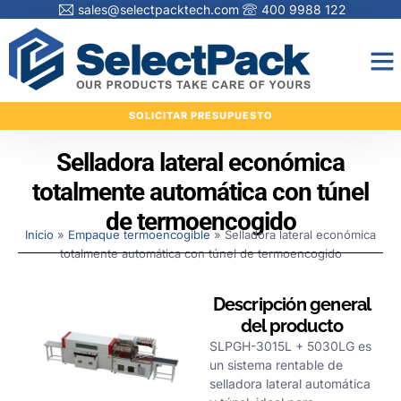
sales@selectpacktech.com
400 9988 122
SOLICITAR PRESUPUESTO
Selladora lateral económica
totalmente automática con túnel
de termoencogido
Inicio
»
Empaque termoencogible
»
Selladora lateral económica
totalmente automática con túnel de termoencogido
Descripción general
del producto
SLPGH-3015L + 5030LG es
un sistema rentable de
selladora lateral automática