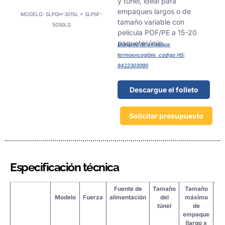
y túnel, ideal para
empaques largos o de
MODELO: SLPGH-3015L + SLPSF-
tamaño variable con
5030LG
película POF/PE a 15-20
paquetes/min.
Máquina de empaque
termoencogible, código HS:
8422303090
Descargue el folleto
Solicitar presupuesto
Especificación técnica
Fuente de
Tamaño
Tamaño
Lo
Modelo
Fuerza
alimentación
del
máximo
d
túnel
de
cu
empaque
(largo x
se