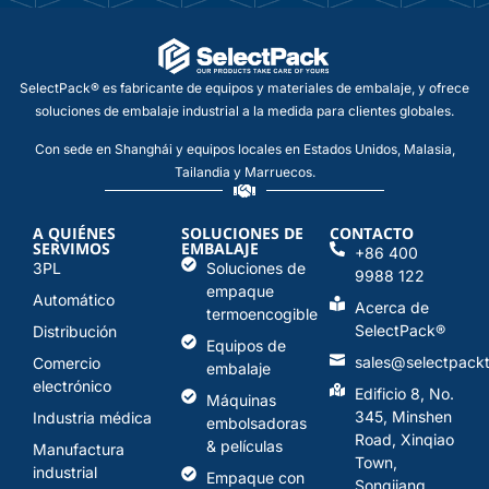
SelectPack® es fabricante de equipos y materiales de embalaje, y ofrece
soluciones de embalaje industrial a la medida para clientes globales.
Con sede en Shanghái y equipos locales en Estados Unidos, Malasia,
Tailandia y Marruecos.
A QUIÉNES
SOLUCIONES DE
CONTACTO
SERVIMOS
EMBALAJE
+86 400
3PL
Soluciones de
9988 122
empaque
Automático
Acerca de
termoencogible
SelectPack
®
Distribución
Equipos de
sales@selectpack
Comercio
embalaje
electrónico
Edificio 8, No.
Máquinas
345, Minshen
Industria médica
embolsadoras
Road, Xinqiao
& películas
Manufactura
Town,
industrial
Empaque con
Songjiang