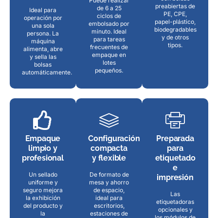
Puede realizar
preabiertas de
de 6 a 25
Ideal para
PE, CPE,
ciclos de
operación por
papel-plástico,
embolsado por
una sola
biodegradables
minuto. Ideal
persona. La
y de otros
para tareas
máquina
tipos.
frecuentes de
alimenta, abre
empaque en
y sella las
lotes
bolsas
pequeños.
automáticamente.
Empaque
Configuración
Preparada
limpio y
compacta
para
profesional
y flexible
etiquetado
e
Un sellado
De formato de
impresión
uniforme y
mesa y ahorro
seguro mejora
de espacio,
Las
la exhibición
ideal para
etiquetadoras
del producto y
escritorios,
opcionales y
la
estaciones de
los módulos de