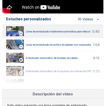
Estuches personalizados
10 Vídeos
0:40
Línea de embolsado totalmente automática para refacciones
1:04
Línea de embolsado de anillos de sellado con automatización compl
0:12
Embolsado automático de arneses de cables
0:25
Embolsado automático de chupones con bolsas de CPE
0:15
Embolsado automático de lentes
Descripción del video
0:24
Embolsado automático de cables de carga
Este video presenta una línea completa de embolsado