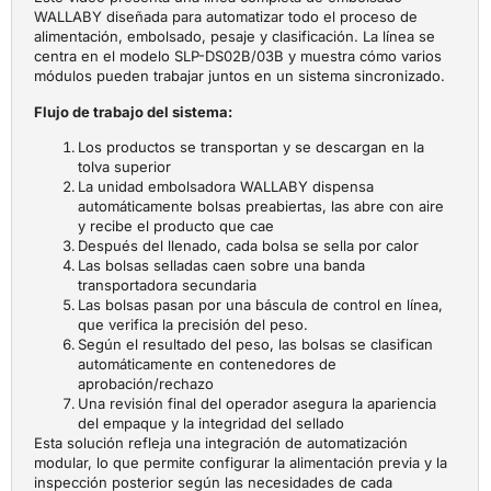
WALLABY diseñada para automatizar todo el proceso de
0:39
Bolsa de vacío con manguera
alimentación, embolsado, pesaje y clasificación. La línea se
centra en el modelo SLP-DS02B/03B y muestra cómo varios
módulos pueden trabajar juntos en un sistema sincronizado.
0:19
Demo de la función de seguridad antipinzamiento
Flujo de trabajo del sistema:
0:23
Los productos se transportan y se descargan en la
Impresión por transferencia térmica (TTO) en acción
tolva superior
La unidad embolsadora WALLABY dispensa
automáticamente bolsas preabiertas, las abre con aire
Demo de calidad de sellado
y recibe el producto que cae
Después del llenado, cada bolsa se sella por calor
Las bolsas selladas caen sobre una banda
transportadora secundaria
Las bolsas pasan por una báscula de control en línea,
que verifica la precisión del peso.
Según el resultado del peso, las bolsas se clasifican
automáticamente en contenedores de
aprobación/rechazo
Una revisión final del operador asegura la apariencia
del empaque y la integridad del sellado
Esta solución refleja una integración de automatización
modular, lo que permite configurar la alimentación previa y la
inspección posterior según las necesidades de cada