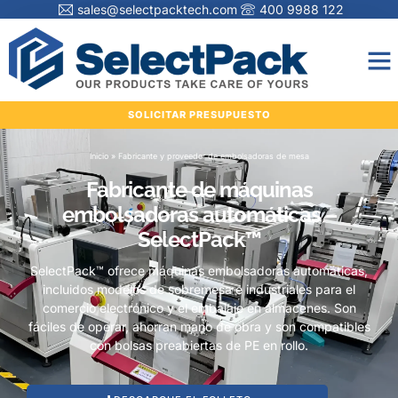
sales@selectpacktech.com
400 9988 122
SOLICITAR PRESUPUESTO
Inicio
»
Fabricante y proveedor de embolsadoras de mesa
Fabricante de máquinas
embolsadoras automáticas –
SelectPack™
SelectPack™ ofrece máquinas embolsadoras automáticas,
incluidos modelos de sobremesa e industriales para el
comercio electrónico y el embalaje en almacenes. Son
fáciles de operar, ahorran mano de obra y son compatibles
con bolsas preabiertas de PE en rollo.