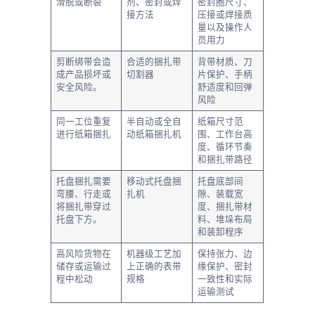
滑脱或断裂
剂、密封或焊
密封圈尺寸、
接方法
压接或焊接质
量以及操作人
员用力
剪断绑带会造
合适的捆扎带
背带材质、刀
成产品损坏或
切割器
片保护、手柄
安全风险。
舒适度和回弹
风险
同一工位重复
半自动或全自
纸箱尺寸范
进行纸箱捆扎
动纸箱捆扎机
围、工作台高
度、循环节奏
和捆扎带路径
托盘捆扎需要
移动式托盘捆
托盘底部间
弯腰、行走或
扎机
隙、装载宽
将捆扎带穿过
度、捆扎带材
托盘下方。
料、堆垛布局
和装卸程序
高风险货物在
机器级工艺加
保持张力、边
储存或运输过
上正确的表带
缘保护、密封
程中松动
规格
一致性和实际
运输测试