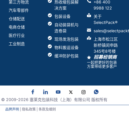
第三方物流
热收缩包装解
+86 400
决方案
9988 122
汽车零部件
包装设备
关于
仓储配送
SelectPack
®
自动装袋机与
电商仓储
连卷袋
sales@selectpack
医疗行业
现场发泡包装
上海市松江区
工业制造
新桥镇闵申路
物料搬运设备
345号8号楼
缓冲防护包装
招募经销商
一起把更好的包装
方案带给更多客户
© 2009-
2026
塞莱克包装科技（上海）有限公司 版权所有
品牌声明
| 隐私政策 | 条款及细则