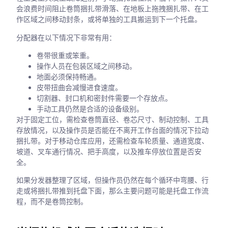
会浪费时间阻止卷筒捆扎带滑落、在地板上拖拽捆扎带、在工
作区域之间移动封条，或将单独的工具搬运到下一个托盘。
分配器在以下情况下非常有用：
卷带很重或笨重。
操作人员在包装区域之间移动。
地面必须保持畅通。
皮带扭曲会减慢进食速度。
切割器、封口机和密封件需要一个存放点。
手动工具仍然是合适的设备级别。
对于固定工位，需检查卷筒直径、卷芯尺寸、制动控制、工具
存放情况，以及操作员是否能在不离开工作台面的情况下拉动
捆扎带。对于移动仓库应用，还需检查车轮质量、通道宽度、
坡道、叉车通行情况、把手高度，以及推车停放位置是否安
全。
如果分发器整理了区域，但操作员仍然在每个循环中弯腰、行
走或将捆扎带推到托盘下面，那么主要问题可能是托盘工作流
程，而不是卷筒控制。