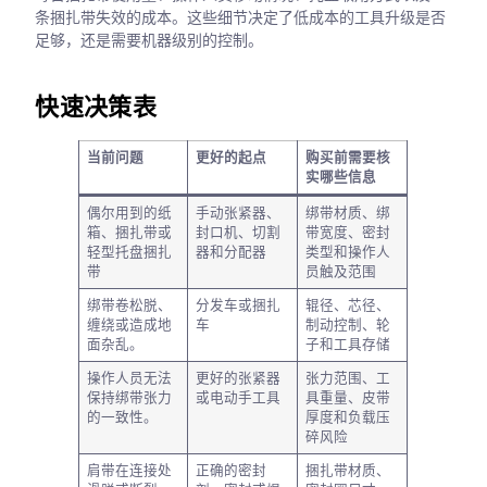
条捆扎带失效的成本。这些细节决定了低成本的工具升级是否
足够，还是需要机器级别的控制。
快速决策表
当前问题
更好的起点
购买前需要核
实哪些信息
偶尔用到的纸
手动张紧器、
绑带材质、绑
箱、捆扎带或
封口机、切割
带宽度、密封
轻型托盘捆扎
器和分配器
类型和操作人
带
员触及范围
绑带卷松脱、
分发车或捆扎
辊径、芯径、
缠绕或造成地
车
制动控制、轮
面杂乱。
子和工具存储
操作人员无法
更好的张紧器
张力范围、工
保持绑带张力
或电动手工具
具重量、皮带
的一致性。
厚度和负载压
碎风险
肩带在连接处
正确的密封
捆扎带材质、