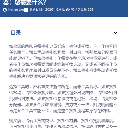
器：您需要什么？
Harlan Lyu
更新日期：2026年6月1日
帖子浏览量 668
目录
如果您的团队只需捆扎少量纸箱、捆包或托盘，且工作内容因
任务而异，那么手动捆扎张紧器、封口机、切割器和分配器可
能就足够了。但如果捆扎工作需要在整个班次中重复进行，或
者操作员每次都需要弯腰或绕着托盘走动，又或者不同操作员
的捆扎张紧度和封口质量参差不齐，那么捆扎机或移动式托盘
捆扎解决方案通常是更好的选择。
选择工具时，应着重关注瓶颈所在，而非工具名称。如果捆扎
带松动，请检查张紧步骤。如果接缝处出现故障，请检查密封
剂和密封方法。如果捆扎带卷缠绕或在地板上移动，请先检查
分配器。如果多个步骤都缓慢、费力或不一致，则说明问题不
再是某个工具性能不佳，而是整个捆扎流程本身存在缺陷。
购买前，请确认货物类型、捆扎带材质、捆扎带宽度和厚度、
每日捆扎带使用量、操作人员移动情况、托盘取用方式以及一