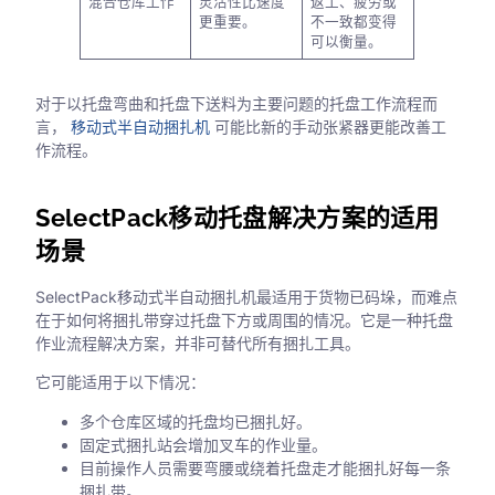
混合仓库工作
灵活性比速度
返工、疲劳或
更重要。
不一致都变得
可以衡量。
对于以托盘弯曲和托盘下送料为主要问题的托盘工作流程而
言，
移动式半自动捆扎机
可能比新的手动张紧器更能改善工
作流程。
SelectPack移动托盘解决方案的适用
场景
SelectPack移动式半自动捆扎机最适用于货物已码垛，而难点
在于如何将捆扎带穿过托盘下方或周围的情况。它是一种托盘
作业流程解决方案，并非可替代所有捆扎工具。
它可能适用于以下情况：
多个仓库区域的托盘均已捆扎好。
固定式捆扎站会增加叉车的作业量。
目前操作人员需要弯腰或绕着托盘走才能捆扎好每一条
捆扎带。