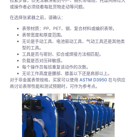
拉紧步骤，但无法解决密封不严、捆扎带缠绕、托盘间隙过大
或操作者必须绕着每批货物走动等问题。
在选择张紧器之前，请确认：
表带材质：PP、PET、钢、复合材料或编织表带。
表带宽度和厚度范围。
无论是手动工具、电池驱动工具、气动工具还是其他类
型的工具。
工具是否与密封、扣合或焊接方法相匹配。
负载是否对压碎敏感。
每个操作员每班重复该动作的次数。
无论工作高度是腰部、膝盖以下还是肩部以上。
对于非金属表带规格，买家可以使用
ASTM D3950
在与供应
商讨论表带性能和测试预期时，可作为参考点。