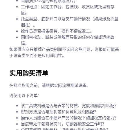
当前捆扎过程的短视频或照片。
工作地点：固定工作台、包装线、收货区或托盘暂存
区。
托盘类型、底部开口以及叉车通行情况（如果涉及托盘
捆扎）。
操作员是否报告疲劳、操作不便或返工。
因绑带松动、断裂或滑脱而导致的任何存储或运输故
障。
如果供应商只推荐产品类别而不询问这些问题，则报价可能基
于设备类型而不是应用适用性。
实用购买清单
在批准购买之前，请根据实际流程测试设备。
请使用以下清单：
该工具或机器是否与表带的材质、宽度和厚度相匹配？
密封方法是否与捆扎带和负载风险相匹配？
操作人员能否在不损坏产品的情况下施加稳定的张力？
当皮带处于张紧状态时，切割器能安全工作吗？
分配器能否控制卷材，避免卷材溢出或卷材扭曲？