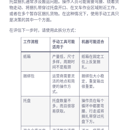
托盘捆扎通常涉及搬运问题。操作人员可能需要弯腰、绕着货
物走动、将捆扎带穿过托盘开口、在叉车作业区域附近工作，
或者在多个暂存区捆扎货物。在这种情况下，使用手动工具只
是决策的其中一个方面。
在评估下一步时，请使用此拆分方式：
工作流程
手动工具可能
机器可能适合
适用于
纸箱
产量低，尺寸
纸箱在固定工
多样，周期时
位上反复捆
间不是瓶颈
扎。
捆绑包
运营商需要灵
捆绑包大小稳
活的地点和简
定，重复输出
便的操作方
很重要。
式。
托盘
托盘数量不
操作员在每个
多，而且很容
循环中都要弯
易获取。
腰、行走或将
捆扎带穿过托
盘下方。