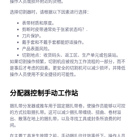
操作人员或损坏附近的货物。
选择切割器时，请根据以下因素进行选择：
表带材质和厚度。
剪断时皮带通常处于张紧状态吗？.
刀片保护。
戴手套和不戴手套都能舒适操作。
产品表面风险。
切割地点：收货码头、返工区、生产单元或包装站。
如果切割操作频繁，切割机应被视为工作流程的一部分，而不
是事后才考虑的因素。更安全的切割机可以减少损坏，并降低
操作人员使用不安全捷径的可能性。
分配器控制手动工作站
捆扎带分发器或推车用于固定捆扎带卷，使操作员能够以可控
的方式拉取捆扎带。这可以减少捆扎带缠绕、扭曲、卷材溢
出、散落在地上的捆扎带，以及寻找工具或封条所浪费的时
间。
在主要工具发生故障之前，手动捆扎往往效率低下。操作人员