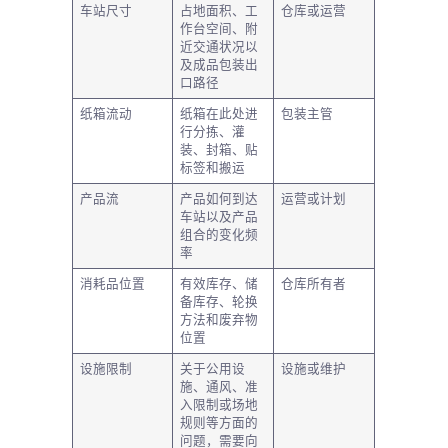
车站尺寸
占地面积、工
仓库或运营
作台空间、附
近交通状况以
及成品包装出
口路径
纸箱流动
纸箱在此处进
包装主管
行分拣、灌
装、封箱、贴
标签和搬运
产品流
产品如何到达
运营或计划
车站以及产品
组合的变化频
率
消耗品位置
有效库存、储
仓库所有者
备库存、轮换
方法和废弃物
位置
设施限制
关于公用设
设施或维护
施、通风、准
入限制或场地
规则等方面的
问题，需要向