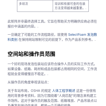
多班次
培训和有据可查的包装
方法变得越来越重要。.
此矩阵并非最终选择工具。它旨在帮助买方明确供应商必须在
报价中涵盖的内容。.
一旦确定了可能的工作流程路径，就使用
SelectFoam 发泡敷
料类别
在保持网站限制可见的前提下，作为产品系列参考。.
空间站和操作员范围
一个好的现场发泡包装站应该符合操作人员的实际工作方式。
如果设备、纸箱、耗材和成品包装都占用相同的空间，工作流
程就会变得缓慢且不稳定。.
从操作员的角度审视该站点：
关于车站布局，OSHA 的规定
人体工程学概述
这是一份很有
用的背景参考资料，因为它围绕着“人岗匹配”的理念来构建工
作场所。这对于操作员的触及范围、纸箱堆放、产品吊装点以
及重复包装动作来说，都是一个正确的视角。.