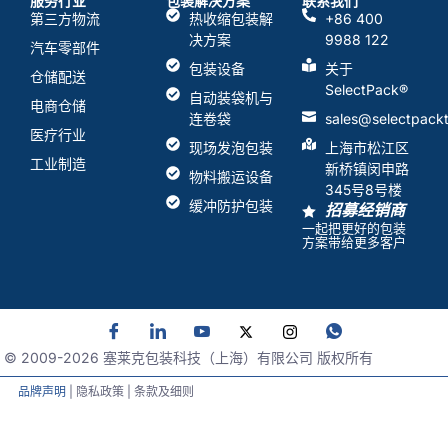
服务行业
包装解决方案
联系我们
第三方物流
热收缩包装解
+86 400
决方案
9988 122
汽车零部件
包装设备
关于
仓储配送
SelectPack
®
自动装袋机与
电商仓储
连卷袋
sales@selectpack
医疗行业
现场发泡包装
上海市松江区
工业制造
新桥镇闵申路
物料搬运设备
345号8号楼
缓冲防护包装
招募经销商
一起把更好的包装
方案带给更多客户
© 2009-
2026
塞莱克包装科技（上海）有限公司 版权所有
品牌声明
| 隐私政策 | 条款及细则