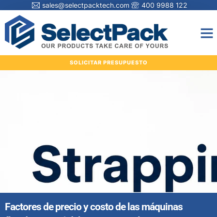
sales@selectpacktech.com
400 9988 122
SOLICITAR PRESUPUESTO
Factores de precio y costo de las máquinas