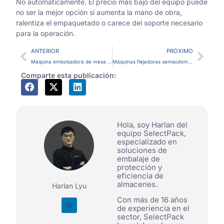
No automáticamente. El precio más bajo del equipo puede
no ser la mejor opción si aumenta la mano de obra,
ralentiza el empaquetado o carece del soporte necesario
para la operación.
ANTERIOR
PRÓXIMO
Máquina embolsadora de mesa vs. máquina embolsadora industrial: ¿cuál se ajusta a su volumen de empaque?
Máquinas flejadoras semiautomáticas frente a automáticas para palets
Comparte esta publicación:
Hola, soy Harlan del
equipo SelectPack,
especializado en
soluciones de
embalaje de
protección y
eficiencia de
almacenes.
Harlan Lyu
Con más de 16 años
de experiencia en el
sector, SelectPack