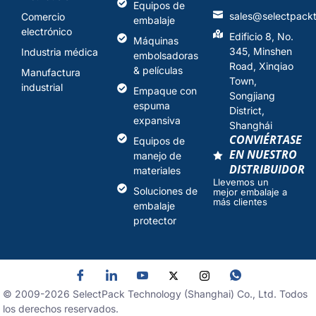
Equipos de
sales@selectpack
Comercio
embalaje
electrónico
Edificio 8, No.
Máquinas
345, Minshen
Industria médica
embolsadoras
Road, Xinqiao
& películas
Manufactura
Town,
industrial
Empaque con
Songjiang
espuma
District,
expansiva
Shanghái
CONVIÉRTASE
Equipos de
EN NUESTRO
manejo de
DISTRIBUIDOR
materiales
Llevemos un
Soluciones de
mejor embalaje a
más clientes
embalaje
protector
© 2009-
2026
SelectPack Technology (Shanghai) Co., Ltd. Todos
los derechos reservados.