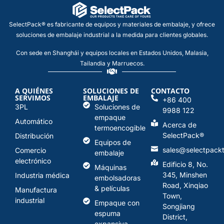
SelectPack® es fabricante de equipos y materiales de embalaje, y ofrece
soluciones de embalaje industrial a la medida para clientes globales.
Con sede en Shanghái y equipos locales en Estados Unidos, Malasia,
Tailandia y Marruecos.
A QUIÉNES
SOLUCIONES DE
CONTACTO
SERVIMOS
EMBALAJE
+86 400
3PL
Soluciones de
9988 122
empaque
Automático
Acerca de
termoencogible
SelectPack
®
Distribución
Equipos de
sales@selectpack
Comercio
embalaje
electrónico
Edificio 8, No.
Máquinas
345, Minshen
Industria médica
embolsadoras
Road, Xinqiao
& películas
Manufactura
Town,
industrial
Empaque con
Songjiang
espuma
District,
expansiva