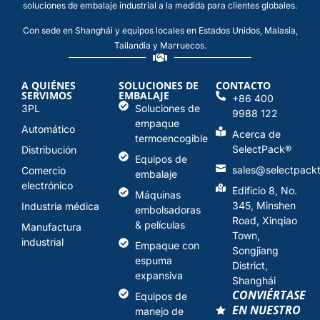
soluciones de embalaje industrial a la medida para clientes globales.
Con sede en Shanghái y equipos locales en Estados Unidos, Malasia,
Tailandia y Marruecos.
A QUIÉNES
SOLUCIONES DE
CONTACTO
SERVIMOS
EMBALAJE
+86 400
3PL
Soluciones de
9988 122
empaque
Automático
Acerca de
termoencogible
SelectPack
®
Distribución
Equipos de
sales@selectpack
Comercio
embalaje
electrónico
Edificio 8, No.
Máquinas
345, Minshen
Industria médica
embolsadoras
Road, Xinqiao
& películas
Manufactura
Town,
industrial
Empaque con
Songjiang
espuma
District,
expansiva
Shanghái
CONVIÉRTASE
Equipos de
EN NUESTRO
manejo de