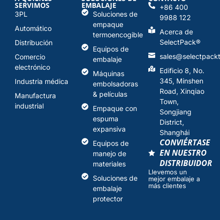
SERVIMOS
EMBALAJE
+86 400
3PL
Soluciones de
9988 122
empaque
Automático
Acerca de
termoencogible
SelectPack
®
Distribución
Equipos de
sales@selectpack
Comercio
embalaje
electrónico
Edificio 8, No.
Máquinas
345, Minshen
Industria médica
embolsadoras
Road, Xinqiao
& películas
Manufactura
Town,
industrial
Empaque con
Songjiang
espuma
District,
expansiva
Shanghái
CONVIÉRTASE
Equipos de
EN NUESTRO
manejo de
DISTRIBUIDOR
materiales
Llevemos un
Soluciones de
mejor embalaje a
más clientes
embalaje
protector