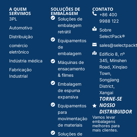
A QUEM
SOLUÇÕES DE
CONTATO
SERVIMOS
EMBALAGEM
+86 400
3PL
Soluções de
9988 122
embalagem
Automotivo
Sobre
retrátil
SelectPack
®
Distribuição
Equipamentos
sales@selectpack
comércio
de
eletrônico
embalagem
Edifício 8, nº
345, Minshen
Indústria médica
Máquinas de
Road, Xinqiao
ensacamento
Fabricação
Town,
& filmes
Industrial
Songjiang
Embalagem
District,
de espuma
Xangai
expansiva
TORNE-SE
NOSSO
Equipamentos
DISTRIBUIDOR
para
Vamos levar
movimentação
embalagens
de materiais
melhores para
mais clientes.
Soluções de