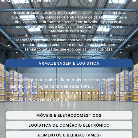
SelectSupoprt/Elephant
Nossas arqueadoras móveis de paletes são ideais para empresas
que necessitam de soluções de embalagem de paletes eficientes e
flexíveis nos setores de armazenagem, móveis, logística de e-
commerce, alimentos e bebidas, manufatura industrial leve e
materiais de construção.
Esses setores geralmente lidam com volumes diários de remessas
moderados e se beneficiam de soluções de cintagem
semiautomatizadas que economizam mão de obra.
ARMAZENAGEM E LOGÍSTICA
O envio diário de paletes ficou mais fácil em centros de
distribuição e logística terceirizada (3PL).
Ideal para armazéns de médio porte que processam cerca
de 100 a 160 paletes por dia.
MÓVEIS E ELETRODOMÉSTICOS
LOGÍSTICA DE COMÉRCIO ELETRÔNICO
ALIMENTOS E BEBIDAS (PMES)