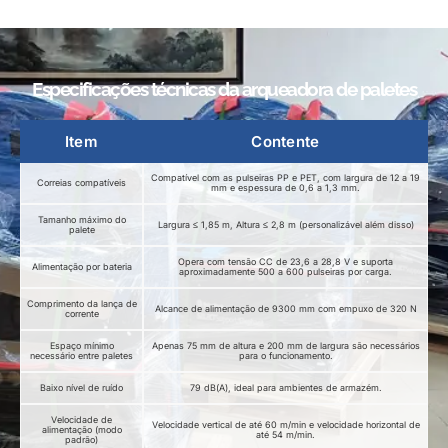
Especificações técnicas da arqueadora de paletes
Item
Contente
Compatível com as pulseiras PP e PET, com largura de 12 a 19
Correias compatíveis
mm e espessura de 0,6 a 1,3 mm.
Tamanho máximo do
Largura ≤ 1,85 m, Altura ≤ 2,8 m (personalizável além disso)
palete
Opera com tensão CC de 23,6 a 28,8 V e suporta
Alimentação por bateria
aproximadamente 500 a 600 pulseiras por carga.
Comprimento da lança de
Alcance de alimentação de 9300 mm com empuxo de 320 N
corrente
Espaço mínimo
Apenas 75 mm de altura e 200 mm de largura são necessários
necessário entre paletes
para o funcionamento.
Baixo nível de ruído
79 dB(A), ideal para ambientes de armazém.
Velocidade de
Velocidade vertical de até 60 m/min e velocidade horizontal de
alimentação (modo
até 54 m/min.
padrão)