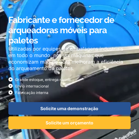
Fabricante e fornecedor de
arqueadoras móveis para
paletes
Utilizadas por equipes de embalagens industriais
em todo o mundo, nossas máquinas que
economizam mão de obra melhoram a eficiência
do arqueamento de paletes.
Grande estoque, entrega rápida.
Envio internacional
Fabricação interna
Solicite uma demonstração
Solicite um orçamento