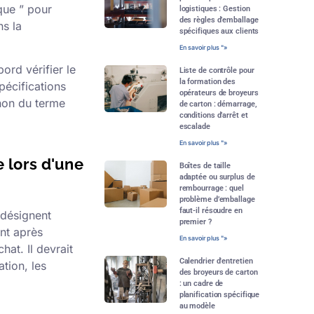
que ” pour
logistiques : Gestion
des règles d’emballage
ns la
spécifiques aux clients
En savoir plus "»
ord vérifier le
Liste de contrôle pour
la formation des
pécifications
opérateurs de broyeurs
 non du terme
de carton : démarrage,
conditions d’arrêt et
escalade
En savoir plus "»
 lors d'une
Boîtes de taille
adaptée ou surplus de
rembourrage : quel
problème d’emballage
faut-il résoudre en
 désignent
premier ?
nt après
En savoir plus "»
hat. Il devrait
Calendrier d'entretien
tion, les
des broyeurs de carton
: un cadre de
planification spécifique
au modèle