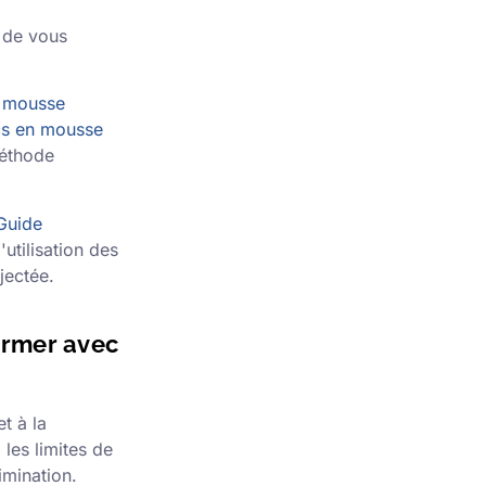
 de vous
e mousse
cs en mousse
méthode
Guide
'utilisation des
jectée.
firmer avec
t à la
les limites de
imination.