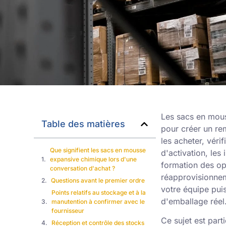
Les sacs en mou
Table des matières
pour créer un re
les acheter, vérif
Que signifient les sacs en mousse
d'activation, les
expansive chimique lors d'une
formation des opé
conversation d'achat ?
réapprovisionnem
Questions avant le premier ordre
votre équipe puis
Points relatifs au stockage et à la
d'emballage réel
manutention à confirmer avec le
fournisseur
Ce sujet est part
Réception et contrôle des stocks