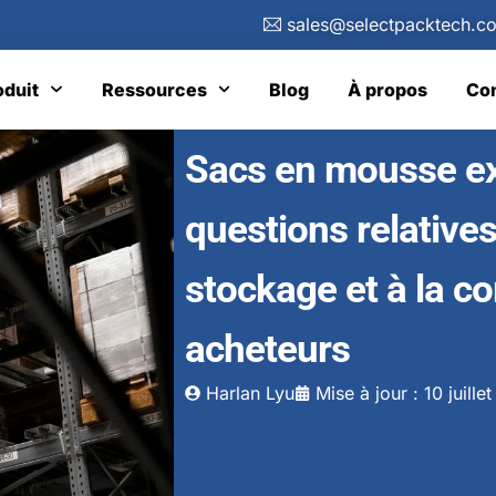
sales@selectpacktech.c
oduit
Ressources
Blog
À propos
Con
Sacs en mousse ex
questions relatives
stockage et à la 
acheteurs
Harlan Lyu
Mise à jour : 10 juille