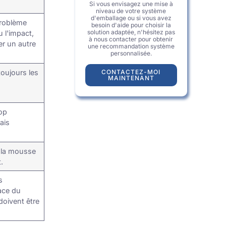
Si vous envisagez une mise à
niveau de votre système
d'emballage ou si vous avez
problème
besoin d'aide pour choisir la
solution adaptée, n'hésitez pas
 l'impact,
à nous contacter pour obtenir
r un autre
une recommandation système
personnalisée.
toujours les
CONTACTEZ-MOI
MAINTENANT
rop
ais
 la mousse
.
s
face du
doivent être