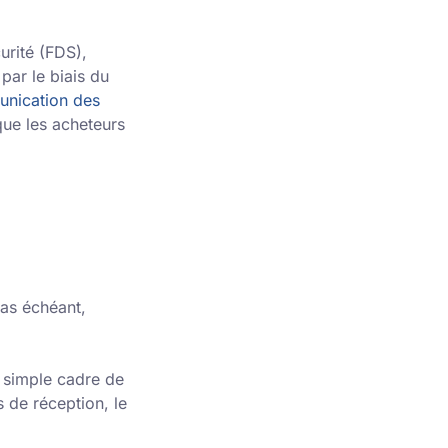
urité (FDS),
par le biais du
nication des
que les acheteurs
cas échéant,
e simple cadre de
s de réception, le